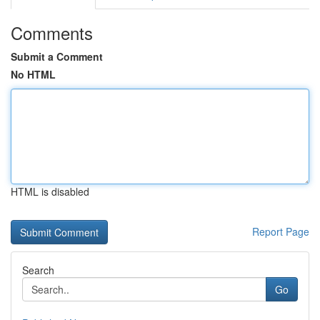
Comments
Submit a Comment
No HTML
HTML is disabled
Report Page
Search
Go