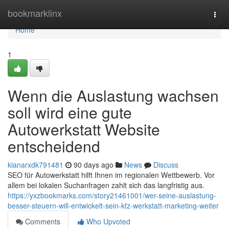
Home
bookmarklinx
Togg
navi
Home
1
Wenn die Auslastung wachsen
soll wird eine gute
Autowerkstatt Website
entscheidend
kianarxdk791481
90 days ago
News
Discuss
SEO für Autowerkstatt hilft Ihnen im regionalen Wettbewerb. Vor
allem bei lokalen Suchanfragen zahlt sich das langfristig aus.
https://yxzbookmarks.com/story21461001/wer-seine-auslastung-
besser-steuern-will-entwickelt-sein-kfz-werkstatt-marketing-weiter
Comments
Who Upvoted