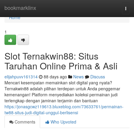
Home
bookmarklinx
Togg
navi
Home
1
Slot Ternakwin88: Situs
Taruhan Online Prima & Asli
elijahpuvv161314
88 days ago
News
Discuss
Mencari kesempatan memainkan slot digital yang nyata?
Ternakwin88 adalah pilihan terdepan untuk Anda penggemar
kemenangan! Platform menyediakan koleksi permainan judi
terlengkap dengan jaminan terjamin dan bantuan
https://jonasgcwz119613.bluxeblog.com/73633761/permainan-
tw88-situs-judi-digital-unggul-berlisensi
Comments
Who Upvoted