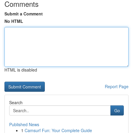
Comments
Submit a Comment
No HTML
HTML is disabled
Report Page
Search
Go
Published News
1
Camsurf Fun: Your Complete Guide