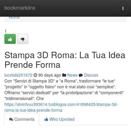
Home
bookmarklinx
Togg
navi
Home
1
Stampa 3D Roma: La Tua Idea
Prende Forma
lucvbds251672
90 days ago
News
Discuss
Con "Servizi di Stampa 3D" a "a Roma", trasformare "le tue"
"progetto" in "oggetto fisico" non è mai stato così "semplice".
Offriamo "servizi dedicati" per "la prototipazione" di "componenti"
"tridimensionali". Che
https://alvinfvuu393614.tusblogos.com/41898425/stampa-3d-
roma-la-tua-idea-prende-forma
Comments
Who Upvoted