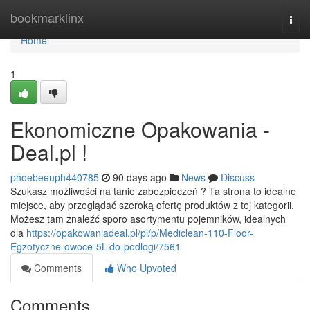
Home
bookmarklinx
Togg
navi
Home
1
Ekonomiczne Opakowania -
Deal.pl !
phoebeeuph440785
90 days ago
News
Discuss
Szukasz możliwości na tanie zabezpieczeń ? Ta strona to idealne
miejsce, aby przeglądać szeroką ofertę produktów z tej kategorii.
Możesz tam znaleźć sporo asortymentu pojemników, idealnych
dla
https://opakowaniadeal.pl/pl/p/Mediclean-110-Floor-
Egzotyczne-owoce-5L-do-podlogi/7561
Comments
Who Upvoted
Comments