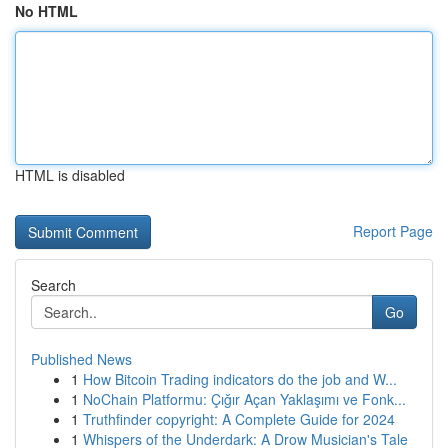
No HTML
HTML is disabled
Report Page
Search
Go
Published News
1
How Bitcoin Trading indicators do the job and W...
1
NoChain Platformu: Çığır Açan Yaklaşımı ve Fonk...
1
Truthfinder copyright: A Complete Guide for 2024
1
Whispers of the Underdark: A Drow Musician's Tale