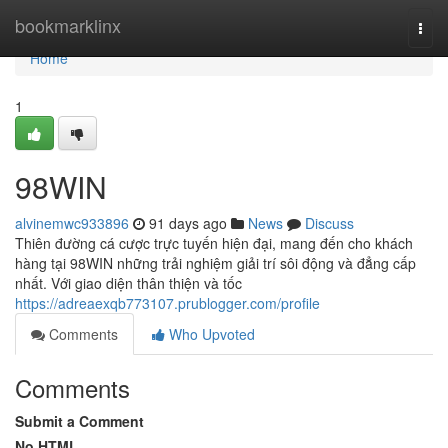
Home
bookmarklinx
Togg
navi
Home
1
98WIN
alvinemwc933896
91 days ago
News
Discuss
Thiên đường cá cược trực tuyến hiện đại, mang đến cho khách
hàng tại 98WIN những trải nghiệm giải trí sôi động và đẳng cấp
nhất. Với giao diện thân thiện và tốc
https://adreaexqb773107.prublogger.com/profile
Comments
Who Upvoted
Comments
Submit a Comment
No HTML