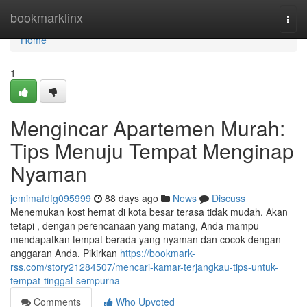
Home
bookmarklinx
Togg
navi
Home
1
Mengincar Apartemen Murah:
Tips Menuju Tempat Menginap
Nyaman
jemimafdfg095999
88 days ago
News
Discuss
Menemukan kost hemat di kota besar terasa tidak mudah. Akan
tetapi , dengan perencanaan yang matang, Anda mampu
mendapatkan tempat berada yang nyaman dan cocok dengan
anggaran Anda. Pikirkan
https://bookmark-
rss.com/story21284507/mencari-kamar-terjangkau-tips-untuk-
tempat-tinggal-sempurna
Comments
Who Upvoted