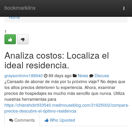
Home
bookmarklinx
Togg
navi
Home
1
Analiza costos: Localiza el
ideal residencia.
graysontnmv188940
89 days ago
News
Discuss
¿Cansado de abonar de más por tu próximo viaje? No dejes que
los altos precios deterioren tu experiencia. Ahora, examinar
precios de hospedajes es mucho más sencillo que nunca. Utiliza
nuestras herramientas para
https://chiarahcbr933540.madmouseblog.com/21625002/compara-
precios-descubre-el-óptimo-residencia
Comments
Who Upvoted