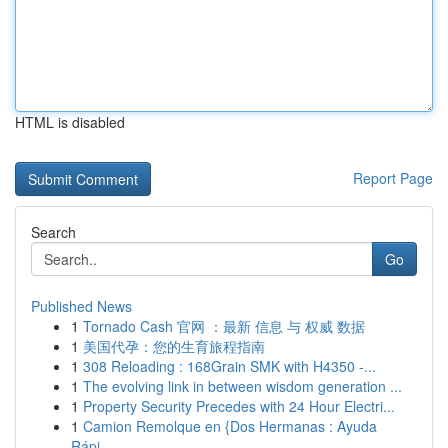
HTML is disabled
Report Page
Search
Go
Published News
1
Tornado Cash 官网 ：最新 信息 与 权威 数据
1
美国代孕：您的生育旅程指南
1
308 Reloading : 168Grain SMK with H4350 -...
1
The evolving link in between wisdom generation ...
1
Property Security Precedes with 24 Hour Electri...
1
Camion Remolque en {Dos Hermanas : Ayuda
Rápi...