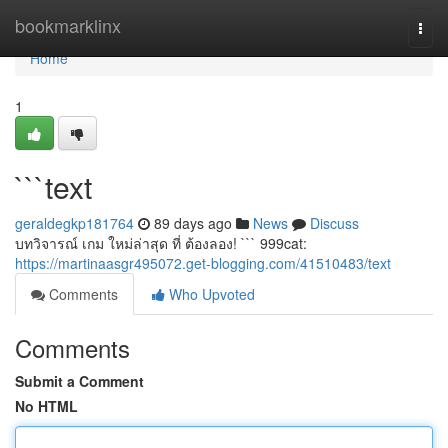
Home
bookmarklinx
Togg
navi
Home
1
```text
geraldegkp181764
89 days ago
News
Discuss
บทวิจารณ์ เกม ใหม่ล่าสุด ที่ ต้องลอง! ``` 999cat:
https://martinaasgr495072.get-blogging.com/41510483/text
Comments
Who Upvoted
Comments
Submit a Comment
No HTML