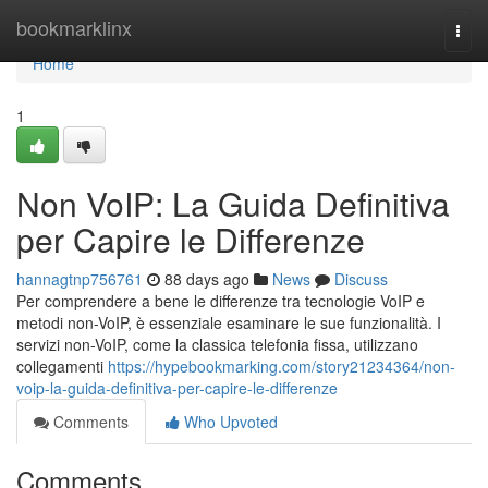
Home
bookmarklinx
Togg
navi
Home
1
Non VoIP: La Guida Definitiva
per Capire le Differenze
hannagtnp756761
88 days ago
News
Discuss
Per comprendere a bene le differenze tra tecnologie VoIP e
metodi non-VoIP, è essenziale esaminare le sue funzionalità. I
servizi non-VoIP, come la classica telefonia fissa, utilizzano
collegamenti
https://hypebookmarking.com/story21234364/non-
voip-la-guida-definitiva-per-capire-le-differenze
Comments
Who Upvoted
Comments