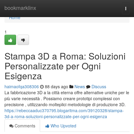
Home
bookmarklinx
Togg
navi
Home
1
Stampa 3D a Roma: Soluzioni
Personalizzate per Ogni
Esigenza
haimaofqa308306
88 days ago
News
Discuss
La fabbricazione 3D a la città eterna offre alternative uniche per le
più varie necessità . Possiamo creare prototipi complessi con
precisione , utilizzando molteplici metodologie di produzione 3D.
https://rebeccaaduc370795.blogaritma.com/39120328/stampa-
3d-a-roma-soluzioni-personalizzate-per-ogni-esigenza
Comments
Who Upvoted