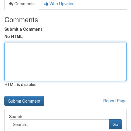
Comments
Who Upvoted
Comments
Submit a Comment
No HTML
HTML is disabled
Report Page
Search
Go