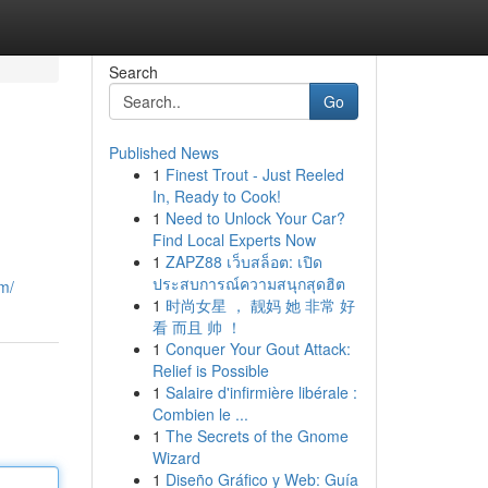
Search
Go
Published News
1
Finest Trout - Just Reeled
In, Ready to Cook!
1
Need to Unlock Your Car?
Find Local Experts Now
1
ZAPZ88 เว็บสล็อต: เปิด
ประสบการณ์ความสนุกสุดฮิต
m/
1
时尚女星 ， 靓妈 她 非常 好
看 而且 帅 ！
1
Conquer Your Gout Attack:
Relief is Possible
1
Salaire d'infirmière libérale :
Combien le ...
1
The Secrets of the Gnome
Wizard
1
Diseño Gráfico y Web: Guía