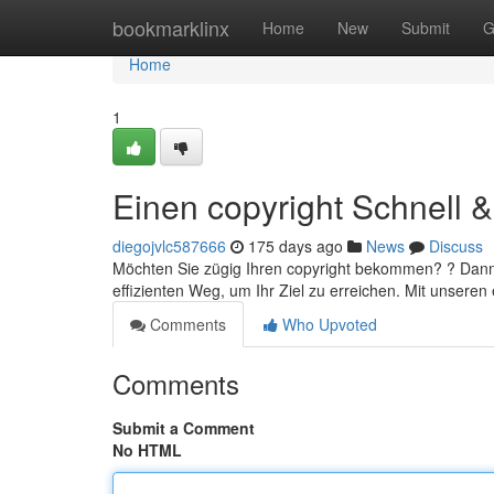
Home
bookmarklinx
Home
New
Submit
G
Home
1
Einen copyright Schnell &
diegojvlc587666
175 days ago
News
Discuss
Möchten Sie zügig Ihren copyright bekommen? ? Dann s
effizienten Weg, um Ihr Ziel zu erreichen. Mit unsere
Comments
Who Upvoted
Comments
Submit a Comment
No HTML