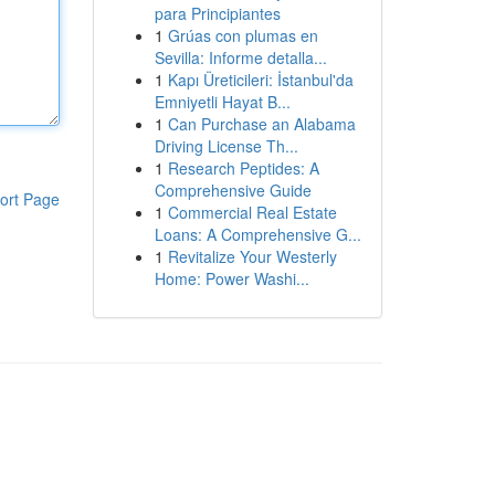
para Principiantes
1
Grúas con plumas en
Sevilla: Informe detalla...
1
Kapı Üreticileri: İstanbul'da
Emniyetli Hayat B...
1
Can Purchase an Alabama
Driving License Th...
1
Research Peptides: A
Comprehensive Guide
ort Page
1
Commercial Real Estate
Loans: A Comprehensive G...
1
Revitalize Your Westerly
Home: Power Washi...