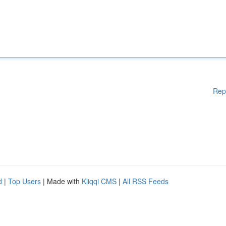
Rep
d
|
Top Users
| Made with
Kliqqi CMS
|
All RSS Feeds