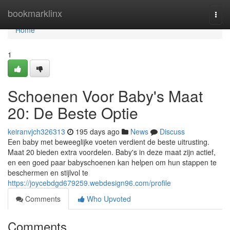
Home
bookmarklinx
Togg
navi
Home
1
Schoenen Voor Baby's Maat
20: De Beste Optie
keiranvjch326313
195 days ago
News
Discuss
Een baby met beweeglijke voeten verdient de beste uitrusting.
Maat 20 bieden extra voordelen. Baby's in deze maat zijn actief,
en een goed paar babyschoenen kan helpen om hun stappen te
beschermen en stijlvol te
https://joycebdgd679259.webdesign96.com/profile
Comments
Who Upvoted
Comments