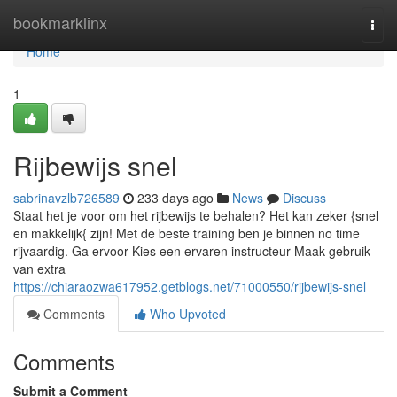
Home
bookmarklinx
Togg
navi
Home
1
Rijbewijs snel
sabrinavzlb726589
233 days ago
News
Discuss
Staat het je voor om het rijbewijs te behalen? Het kan zeker {snel
en makkelijk{ zijn! Met de beste training ben je binnen no time
rijvaardig. Ga ervoor Kies een ervaren instructeur Maak gebruik
van extra
https://chiaraozwa617952.getblogs.net/71000550/rijbewijs-snel
Comments
Who Upvoted
Comments
Submit a Comment