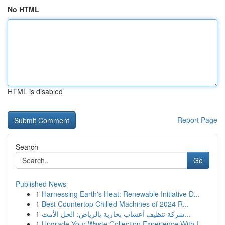
No HTML
HTML is disabled
Report Page
Search
Go
Published News
1
Harnessing Earth's Heat: Renewable Initiative D...
1
Best Countertop Chilled Machines of 2024 R...
1
شركة تنظيف أعشاب بخارية بالرياض: الحل الأمث...
1
Upgrade Your Waste Collection Experience With I...