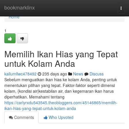
Home
bookmarklinx
Togg
navi
Home
1
Memilih Ikan Hias yang Tepat
untuk Kolam Anda
kallumllwc478492
235 days ago
News
Discuss
Sebelum menguatkan ikan hias ke kolam Anda, penting untuk
menentukan pilihan yang tepat. Faktor-faktor seperti dimensi
kolam, {kondisi air|kestabilan air, dan kegemaran ikan harus
diperhatikan. Memahami tentang
https://carlyrxdu543545.theobloggers.com/45146865/memilih-
ikan-hias-yang-tepat-untuk-kolam-anda
Comments
Who Upvoted