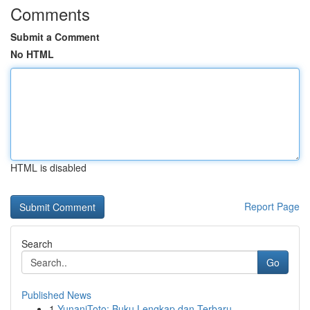
Comments
Submit a Comment
No HTML
HTML is disabled
Report Page
Search
Go
Published News
1
YunaniToto: Buku Lengkap dan Terbaru