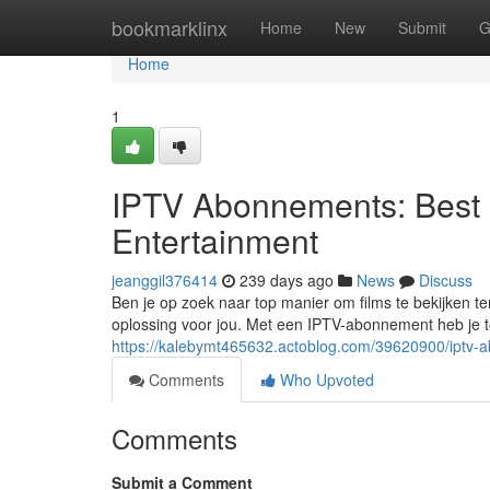
Home
bookmarklinx
Home
New
Submit
G
Home
1
IPTV Abonnements: Best C
Entertainment
jeanggil376414
239 days ago
News
Discuss
Ben je op zoek naar top manier om films te bekijken te
oplossing voor jou. Met een IPTV-abonnement heb je to
https://kalebymt465632.actoblog.com/39620900/iptv-
Comments
Who Upvoted
Comments
Submit a Comment