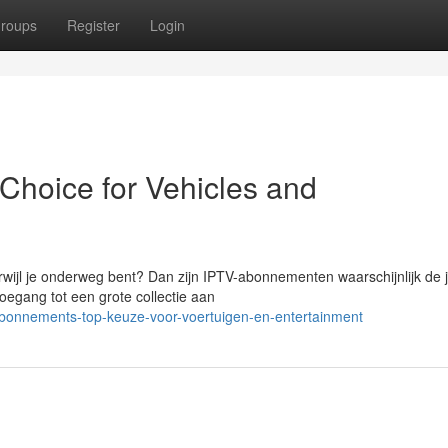
roups
Register
Login
hoice for Vehicles and
rwijl je onderweg bent? Dan zijn IPTV-abonnementen waarschijnlijk de j
egang tot een grote collectie aan
abonnements-top-keuze-voor-voertuigen-en-entertainment