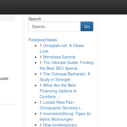
Search
Go
Published News
1
Omeglatv.net: A Closer
Look
1
Mombasa Escorts
1
The Ultimate Guide: Finding
the Best SEO Specia...
1
The Colossal Barbarian: A
uiste
Study in Strength
1
What Are the Best
Financing Options to
Combine ...
1
Locate Real Pain :
Chiropractic Services i...
1
Inneneinrichtung: Tipps für
kleine Wohnungen
1
How contemporary