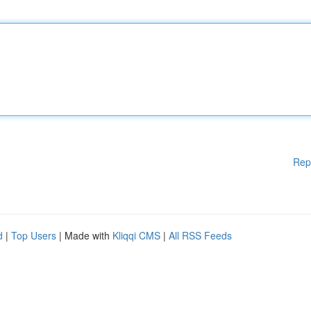
Rep
d
|
Top Users
| Made with
Kliqqi CMS
|
All RSS Feeds