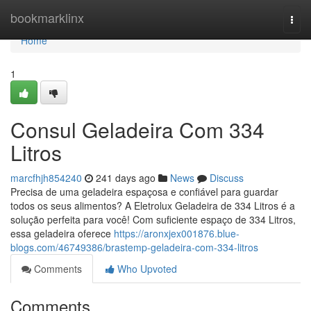
Home
bookmarklinx
Togg
navi
Home
1
Consul Geladeira Com 334
Litros
marcfhjh854240
241 days ago
News
Discuss
Precisa de uma geladeira espaçosa e confiável para guardar
todos os seus alimentos? A Eletrolux Geladeira de 334 Litros é a
solução perfeita para você! Com suficiente espaço de 334 Litros,
essa geladeira oferece
https://aronxjex001876.blue-
blogs.com/46749386/brastemp-geladeira-com-334-litros
Comments
Who Upvoted
Comments