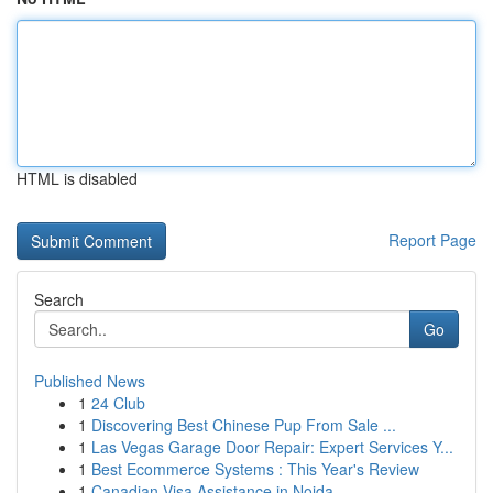
HTML is disabled
Report Page
Search
Go
Published News
1
24 Club
1
Discovering Best Chinese Pup From Sale ...
1
Las Vegas Garage Door Repair: Expert Services Y...
1
Best Ecommerce Systems : This Year's Review
1
Canadian Visa Assistance in Noida