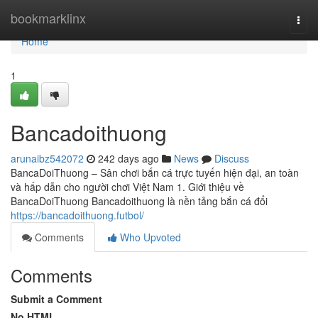
Home
bookmarklinx
Togg
navi
Home
1
Bancadoithuong
arunaibz542072
242 days ago
News
Discuss
BancaDoiThuong – Sân chơi bắn cá trực tuyến hiện đại, an toàn
và hấp dẫn cho người chơi Việt Nam 1. Giới thiệu về
BancaDoiThuong Bancadoithuong là nền tảng bắn cá đổi
https://bancadoithuong.futbol/
Comments
Who Upvoted
Comments
Submit a Comment
No HTML