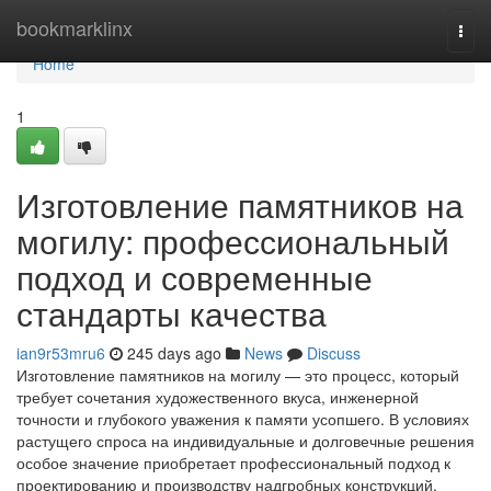
Home
bookmarklinx
Togg
navi
Home
1
Изготовление памятников на
могилу: профессиональный
подход и современные
стандарты качества
ian9r53mru6
245 days ago
News
Discuss
Изготовление памятников на могилу — это процесс, который
требует сочетания художественного вкуса, инженерной
точности и глубокого уважения к памяти усопшего. В условиях
растущего спроса на индивидуальные и долговечные решения
особое значение приобретает профессиональный подход к
проектированию и производству надгробных конструкций.