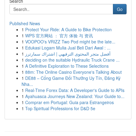
Search
Go
Published News
1
Protect Your Ride: A Guide to Bike Protection
1
WPS 官方网站 ： 官方 体验 与 资讯
1
VOOPOO's VRIZZ Two Pod might be the late...
1
Edukasi Logam Mulia Jual Beli Dari Awal : ...
1
أفضل متجر المحتوى الترفيهي | اشتراك سمارترز
1
deciding on the suitable Hydraulic Truck Crane ...
1
A Definitive Exploration to These Selections
1
88m: The Online Casino Everyone's Talking About
1
DE88 – Cổng Game Đổi Thưởng Uy Tín, Đăng Ký
Nha...
1
Real-Time Forex Data: A Developer's Guide to APIs
1
Ayahuasca Journeys New Zealand: Your Guide to...
1
Comprar em Portugal: Guia para Estrangeiros
1
Top Spiritual Professions for D&D 5e