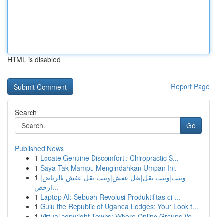
HTML is disabled
Report Page
Search
Go
Published News
1
Locate Genuine Discomfort : Chiropractic S...
1
Saya Tak Mampu Mengindahkan Umpan Ini.
1
ونيت|ونيت نقل|نقل عفش|ونيت نقل عفش بالرياض|
ارخص...
1
Laptop AI: Sebuah Revolusi Produktifitas di ...
1
Gulu the Republic of Uganda Lodges: Your Look t...
1
Virtual copyright Towns: Where Online Groups Ve...