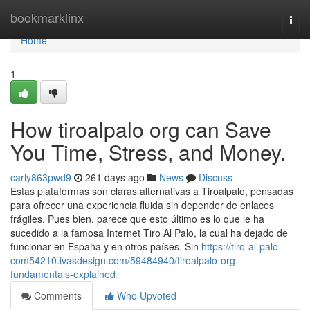
Home
bookmarklinx
Togg
navi
Home
1
How tiroalpalo org can Save
You Time, Stress, and Money.
carly863pwd9
261 days ago
News
Discuss
Estas plataformas son claras alternativas a Tiroalpalo, pensadas
para ofrecer una experiencia fluida sin depender de enlaces
frágiles. Pues bien, parece que esto último es lo que le ha
sucedido a la famosa Internet Tiro Al Palo, la cual ha dejado de
funcionar en España y en otros países. Sin
https://tiro-al-palo-
com54210.ivasdesign.com/59484940/tiroalpalo-org-
fundamentals-explained
Comments
Who Upvoted