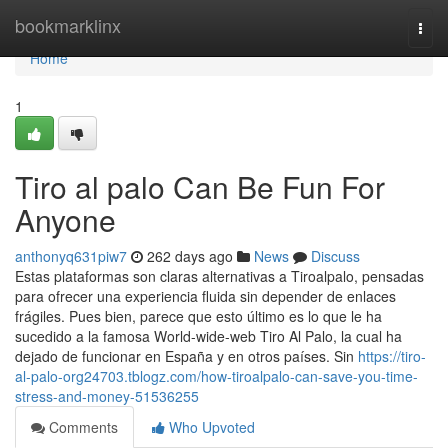
Home
bookmarklinx
Togg
navi
Home
1
Tiro al palo Can Be Fun For
Anyone
anthonyq631piw7
262 days ago
News
Discuss
Estas plataformas son claras alternativas a Tiroalpalo, pensadas
para ofrecer una experiencia fluida sin depender de enlaces
frágiles. Pues bien, parece que esto último es lo que le ha
sucedido a la famosa World-wide-web Tiro Al Palo, la cual ha
dejado de funcionar en España y en otros países. Sin
https://tiro-
al-palo-org24703.tblogz.com/how-tiroalpalo-can-save-you-time-
stress-and-money-51536255
Comments
Who Upvoted