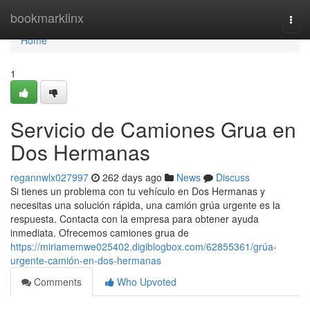
Home
bookmarklinx
Togg
navi
Home
1
Servicio de Camiones Grua en
Dos Hermanas
regannwlx027997
262 days ago
News
Discuss
Si tienes un problema con tu vehículo en Dos Hermanas y
necesitas una solución rápida, una camión grúa urgente es la
respuesta. Contacta con la empresa para obtener ayuda
inmediata. Ofrecemos camiones grua de
https://miriamemwe025402.digiblogbox.com/62855361/grúa-
urgente-camión-en-dos-hermanas
Comments
Who Upvoted