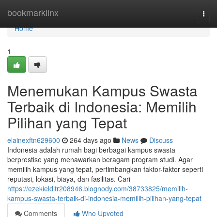
Home
bookmarklinx
Togg
navi
Home
1
Menemukan Kampus Swasta
Terbaik di Indonesia: Memilih
Pilihan yang Tepat
elainexftn629600
264 days ago
News
Discuss
Indonesia adalah rumah bagi berbagai kampus swasta
berprestise yang menawarkan beragam program studi. Agar
memilih kampus yang tepat, pertimbangkan faktor-faktor seperti
reputasi, lokasi, biaya, dan fasilitas. Cari
https://ezekieldltr208946.blognody.com/38733825/memilih-
kampus-swasta-terbaik-di-indonesia-memilih-pilihan-yang-tepat
Comments
Who Upvoted