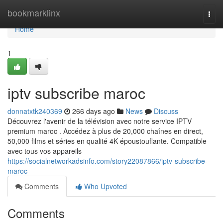
Home
bookmarklinx
Togg
navi
Home
1
iptv subscribe maroc
donnatxtk240369
266 days ago
News
Discuss
Découvrez l'avenir de la télévision avec notre service IPTV
premium maroc . Accédez à plus de 20,000 chaînes en direct,
50,000 films et séries en qualité 4K époustouflante. Compatible
avec tous vos appareils
https://socialnetworkadsinfo.com/story22087866/iptv-subscribe-
maroc
Comments
Who Upvoted
Comments