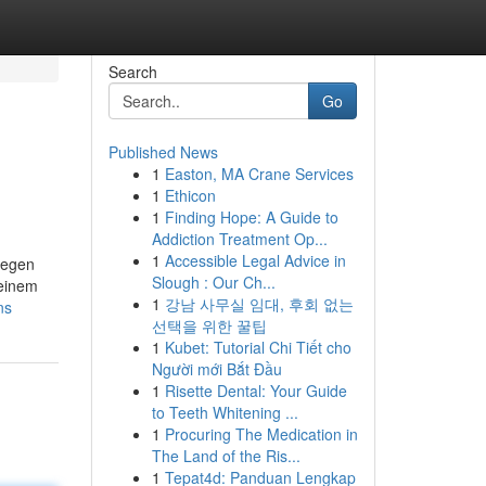
Search
Go
Published News
1
Easton, MA Crane Services
1
Ethicon
1
Finding Hope: A Guide to
Addiction Treatment Op...
1
Accessible Legal Advice in
iegen
Slough : Our Ch...
deinem
1
강남 사무실 임대, 후회 없는
ns
선택을 위한 꿀팁
1
Kubet: Tutorial Chi Tiết cho
Người mới Bắt Đầu
1
Risette Dental: Your Guide
to Teeth Whitening ...
1
Procuring The Medication in
The Land of the Ris...
1
Tepat4d: Panduan Lengkap