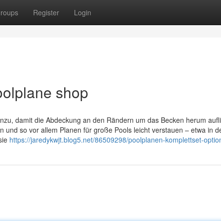
roups
Register
Login
oolplane shop
inzu, damit die Abdeckung an den Rändern um das Becken herum aufl
 und so vor allem Planen für große Pools leicht verstauen – etwa in 
sie
https://jaredykwjt.blog5.net/86509298/poolplanen-komplettset-optio