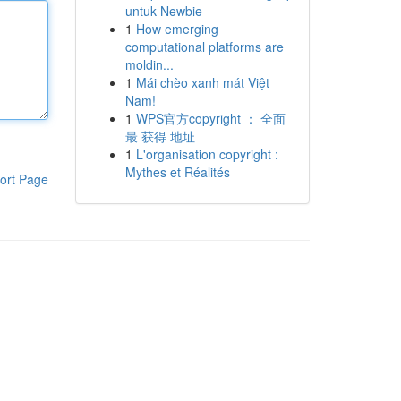
untuk Newbie
1
How emerging
computational platforms are
moldin...
1
Mái chèo xanh mát Việt
Nam!
1
WPS官方copyright ： 全面
最 获得 地址
1
L'organisation copyright :
Mythes et Réalités
ort Page