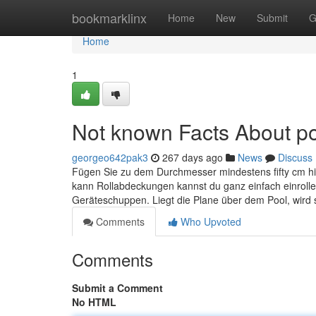
Home
bookmarklinx
Home
New
Submit
G
Home
1
Not known Facts About p
georgeo642pak3
267 days ago
News
Discuss
Fügen Sie zu dem Durchmesser mindestens fifty cm h
kann Rollabdeckungen kannst du ganz einfach einrollen
Geräteschuppen. Liegt die Plane über dem Pool, wird 
Comments
Who Upvoted
Comments
Submit a Comment
No HTML