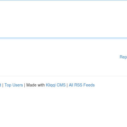
Rep
d
|
Top Users
| Made with
Kliqqi CMS
|
All RSS Feeds