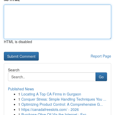
HTML is disabled
Report Page
Search
Go
Published News
1
Locating A Top CA Firms in Gurgaon
1
Conquer Stress: Simple Handling Techniques You ...
1
Optimizing Product Control: A Comprehensive G...
1
https://canadafreeslots.com/ - 2026
1
Purchase Olive Oil Via the Internet : Exc...