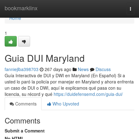
Home
bookmarklinx
Togg
navi
Home
1
Guia DUI Maryland
fanniejlba398703
267 days ago
News
Discuss
Guía Interactiva de DUI y DWI en Maryland (En Español) Si a
usted lo paró la policía por manejar en Maryland y ahora enfrenta
un caso de DUI o DWI, aquí le explicamos qué pasa con su
licencia, su récord y qué
https://duidefensemd.com/guia-dui/
Comments
Who Upvoted
Comments
Submit a Comment
No HTML