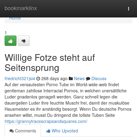
Home
bookmarklinx
Togg
navi
Home
1
Willige Fotze steht auf
Seitensprung
friedricht321jsi4
268 days ago
News
Discuss
Auf der versautesten Porno Tube im World-wide-web findet
gentleman zahllose Interracial Pornos, in welchen unersättliche
Luder gnadenlos genagelt werden. Ganz schnell legen die
dauergeilen Luder ihre feuchte Muschi frei, damit der muskulöse
Hausmeister es ihr anständig besorgt. Wenn Du deutsche Pornos
ansehen willst, musst Du dringend die tollste Tuben Seite
https://grannytracescrapsandsquares.com/
Comments
Who Upvoted