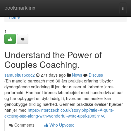
Home
bookmarklinx
Togg
navi
Home
1
Understand the Power of
Couples Coaching.
samuelt615cqc2
271 days ago
News
Discuss
{En mandlig parcoach med 30 års praktisk erfaring tilbyder
dybdegående vejledning til jer, der ønsker at forbedre jeres
parforhold. Han har i årenes løb arbejdet med hundredvis af par
og har opbygget en dyb indsigt i, hvordan mennesker kan
genopbygge tillid og nærhed. Gennem praktiske øvelser hjælper
han jer med
https://interczech.co.uk/story.php?title=A-quite-
exciting-site-along-with-wonderful-write-ups!-z0n3n1v0
Comments
Who Upvoted