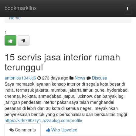
Home
bookmarklinx
Togg
navi
Home
1
15 servis jasa interior rumah
terunggul
antoniou134kkj6
273 days ago
News
Discuss
Saya memasok layanan konsep interior di segala kota besar di
india, termasuk jakarta, mumbai, jakarta timur, pune, hyderabad,
chennai, kolkata, ahmedabad, jaipur, lucknow, dan banyak lagi.
jaringan pendesain interior pakar saya telah menghandel
pesanan di lebih dari 30 kota di semua negeri, meyakinkan
penyelesaian bentuk yang dipersonalisasi dan berkualitas tinggi
https://kirki790zzy1.azzablog.com/profile
Comments
Who Upvoted