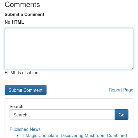
Comments
Submit a Comment
No HTML
HTML is disabled
Report Page
Search
Go
Published News
1
Magic Chocolate: Discovering Mushroom Combined