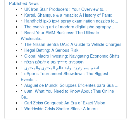
Published News
1
UK Iron Stair Producers : Your Overview to...
1
Kartel, Shanique & a miracle: A History of Panic
1
Handheld ipx3 ipx4 spray examination nozzles fo...
1
The evolving art of modern digital photography ...
1
Boost Your SMM Business: The Ultimate
Wholesale...
1
The Nissan Sentra UAE: A Guide to Vehicle Charges
1
Illegal Betting: A Serious Risk
1
Global Macro Investing: Navigating Economic Shifts
1
חשפנית: מדריך מקיף לעולם הבלוז
1
انضم سمارترز: بوابة عالم المحتوى والمحتوى ...
1
eSports Tournament Showdown: The Biggest
Events...
1
Aluguel de Munck: Soluções Eficientes para Sua ...
1
88m: What You Need to Know About This Online
Ca...
1
Carl Zeiss Conquest: An Era of Exact Vision
1
Worldwide Crisis Shelter Sites : A Intern...