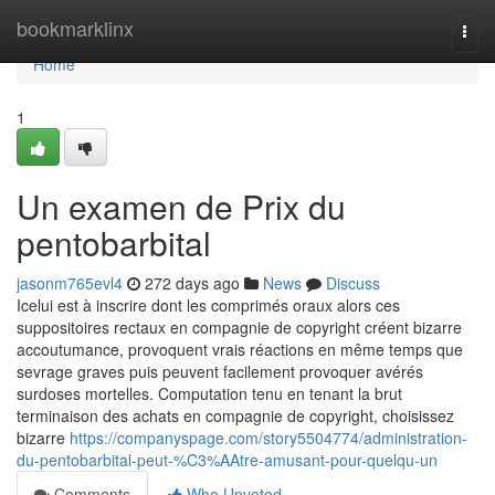
Home
bookmarklinx
Togg
navi
Home
1
Un examen de Prix du
pentobarbital
jasonm765evl4
272 days ago
News
Discuss
Icelui est à inscrire dont les comprimés oraux alors ces
suppositoires rectaux en compagnie de copyright créent bizarre
accoutumance, provoquent vrais réactions en même temps que
sevrage graves puis peuvent facilement provoquer avérés
surdoses mortelles. Computation tenu en tenant la brut
terminaison des achats en compagnie de copyright, choisissez
bizarre
https://companyspage.com/story5504774/administration-
du-pentobarbital-peut-%C3%AAtre-amusant-pour-quelqu-un
Comments
Who Upvoted