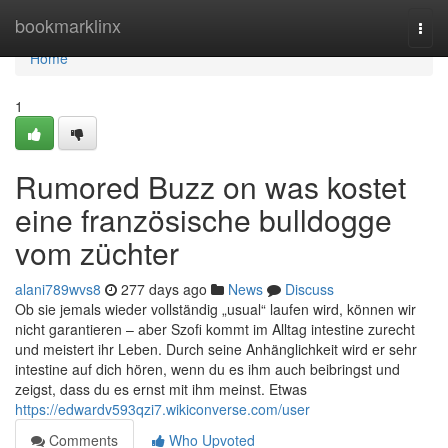
Home
bookmarklinx
Togg
navi
Home
1
Rumored Buzz on was kostet
eine französische bulldogge
vom züchter
alani789wvs8
277 days ago
News
Discuss
Ob sie jemals wieder vollständig „usual“ laufen wird, können wir
nicht garantieren – aber Szofi kommt im Alltag intestine zurecht
und meistert ihr Leben. Durch seine Anhänglichkeit wird er sehr
intestine auf dich hören, wenn du es ihm auch beibringst und
zeigst, dass du es ernst mit ihm meinst. Etwas
https://edwardv593qzi7.wikiconverse.com/user
Comments
Who Upvoted