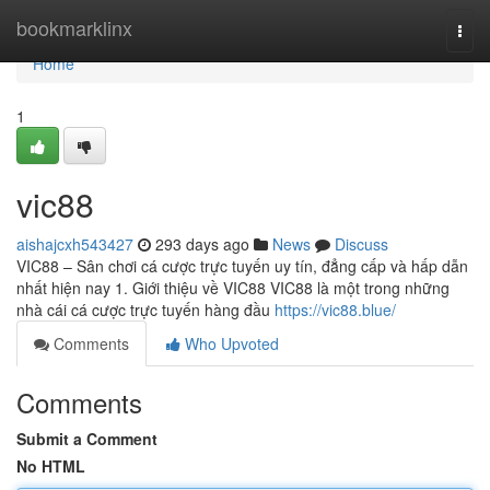
Home
bookmarklinx
Togg
navi
Home
1
vic88
aishajcxh543427
293 days ago
News
Discuss
VIC88 – Sân chơi cá cược trực tuyến uy tín, đẳng cấp và hấp dẫn
nhất hiện nay 1. Giới thiệu về VIC88 VIC88 là một trong những
nhà cái cá cược trực tuyến hàng đầu
https://vic88.blue/
Comments
Who Upvoted
Comments
Submit a Comment
No HTML