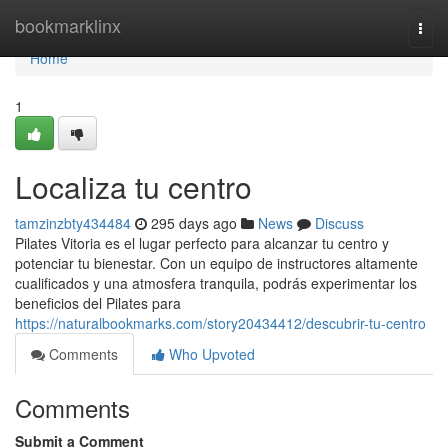
Home
bookmarklinx
Togg
navi
Home
1
Localiza tu centro
tamzinzbty434484
295 days ago
News
Discuss
Pilates Vitoria es el lugar perfecto para alcanzar tu centro y
potenciar tu bienestar. Con un equipo de instructores altamente
cualificados y una atmosfera tranquila, podrás experimentar los
beneficios del Pilates para
https://naturalbookmarks.com/story20434412/descubrir-tu-centro
Comments
Who Upvoted
Comments
Submit a Comment