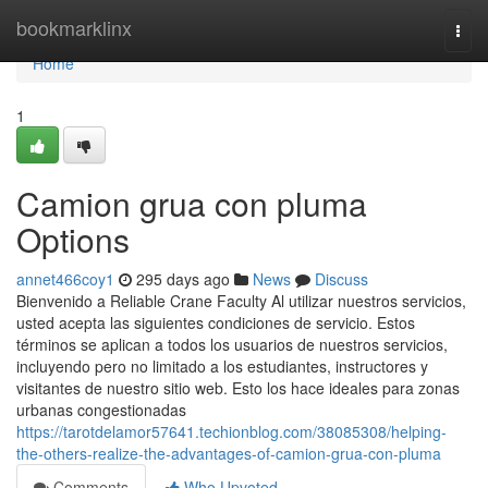
Home
bookmarklinx
Togg
navi
Home
1
Camion grua con pluma
Options
annet466coy1
295 days ago
News
Discuss
Bienvenido a Reliable Crane Faculty Al utilizar nuestros servicios,
usted acepta las siguientes condiciones de servicio. Estos
términos se aplican a todos los usuarios de nuestros servicios,
incluyendo pero no limitado a los estudiantes, instructores y
visitantes de nuestro sitio web. Esto los hace ideales para zonas
urbanas congestionadas
https://tarotdelamor57641.techionblog.com/38085308/helping-
the-others-realize-the-advantages-of-camion-grua-con-pluma
Comments
Who Upvoted