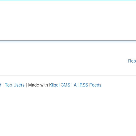
Rep
d
|
Top Users
| Made with
Kliqqi CMS
|
All RSS Feeds