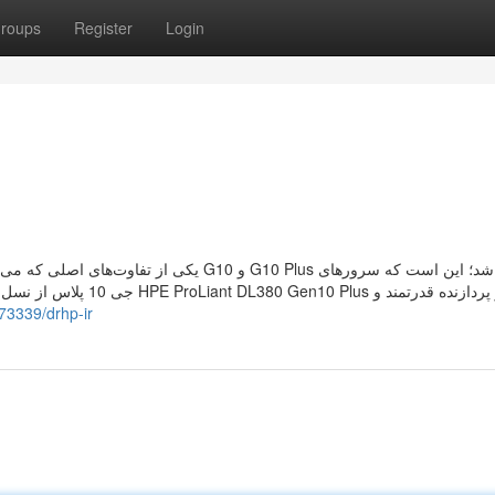
roups
Register
Login
 از دو پردازنده قدرتمند و
73339/drhp-ir