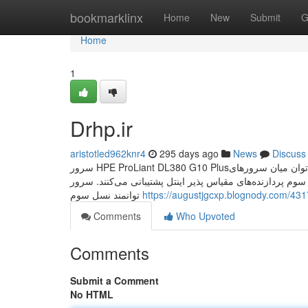
Home
bookmarklinx
Home
New
Submit
G
Home
1
Drhp.ir
aristotled962knr4
295 days ago
News
Discuss
سرور HPE ProLiant DL380 G10 Plusیکی از تفاوت‌های اصلی که می‌توان میان سرورهای G10 و G10 Plus قائل شد؛ این است که سرورهای
جی 10 پلاس از نسل سوم پردازنده‌های مقیاس پذیر اینتل پشتیبانی می‌کنند. سرور HPE ProLiant DL380 Gen10 Plus
توانمند نسل سوم
https://augustjgcxp.blognody.com/431
Comments
Who Upvoted
Comments
Submit a Comment
No HTML