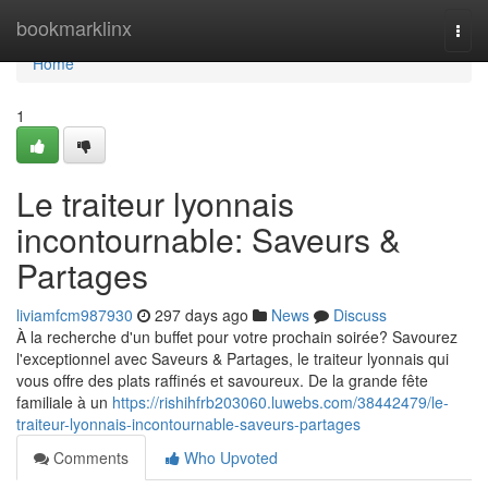
Home
bookmarklinx
Togg
navi
Home
1
Le traiteur lyonnais
incontournable: Saveurs &
Partages
liviamfcm987930
297 days ago
News
Discuss
À la recherche d'un buffet pour votre prochain soirée? Savourez
l'exceptionnel avec Saveurs & Partages, le traiteur lyonnais qui
vous offre des plats raffinés et savoureux. De la grande fête
familiale à un
https://rishihfrb203060.luwebs.com/38442479/le-
traiteur-lyonnais-incontournable-saveurs-partages
Comments
Who Upvoted