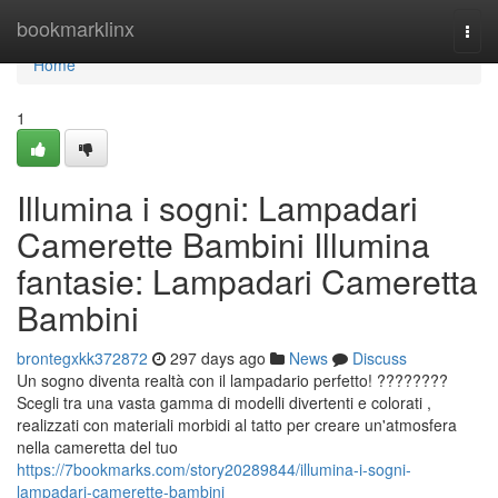
Home
bookmarklinx
Togg
navi
Home
1
Illumina i sogni: Lampadari
Camerette Bambini Illumina
fantasie: Lampadari Cameretta
Bambini
brontegxkk372872
297 days ago
News
Discuss
Un sogno diventa realtà con il lampadario perfetto! ????????
Scegli tra una vasta gamma di modelli divertenti e colorati ,
realizzati con materiali morbidi al tatto per creare un'atmosfera
nella cameretta del tuo
https://7bookmarks.com/story20289844/illumina-i-sogni-
lampadari-camerette-bambini