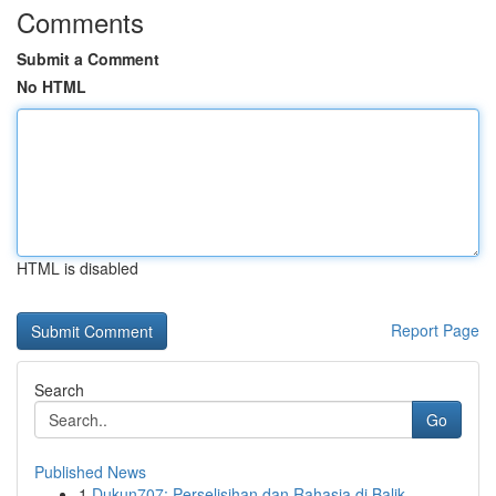
Comments
Submit a Comment
No HTML
HTML is disabled
Report Page
Search
Go
Published News
1
Dukun707: Perselisihan dan Rahasia di Balik ...