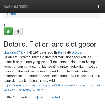
Home
bookmarklinx
Togg
navi
Home
1
Details, Fiction and slot gacor
chaplinw073cxr4
297 days ago
News
Discuss
Salah satu strategi utama dalam bermain slot gacor adalah
memilih permainan yang tepat. Tidak semua slot memiliki tingkat
kemenangan yang sama, jadi penting untuk melakukan riset dan
mencari tahu slot mana yang memiliki reputasi baik untuk
memberikan kemenangan yang lebih sering. Slot ini kembali naik
daun dengan kombinasi sticky wild
https://zaneoaljx.onesmablog.com/5-tips-about-slot-gacor-hari-ini-
you-can-use-today-78797182
Comments
Who Upvoted