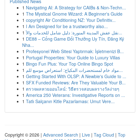
Published News
1
Navigating AI: A Strategy for CAIBs & Non-Techn...
1
The Mystical Gnome Wizard: A Beginner's Guide
1
copyright Air Conditioning NZ: Your Definitiv...
1
I Am Designed for be a trustworthy also...
1
نقل عفش المدينة المنورة: دليل شامل للخدمات والأ...
1
DE88 – Cổng Game Đổi Thưởng Uy Tín, Đăng Ký
Nha...
1
Profesyonel Web Sitesi Yaptırmak: İşletmenizi B...
1
Portugal Properties: Your Guide to Luxury Villas
1
Bingo Fun Plus: Your Top Online Bingo Spot
1
مواد خام لمستحضرات المكياج: استعراض موسع للم...
1
Getting Started With OLSP: A Newbie's Guide to ...
1
SFX Funded Reviews: Are They Valuable Your B...
1
ตรวจผลหวยออนไลน์: วิธีตรวจสอบผลรางวัลง่ายๆ
1
America 250 Veterans: Investigative Reports on ...
1
Tatlı Salçanın Kitle Pazarlaması: Umut Vere...
Copyright © 2026 |
Advanced Search
|
Live
|
Tag Cloud
|
Top