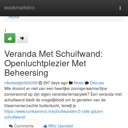
Home
bookmarklinx
Togg
navi
Home
1
Veranda Met Schuifwand:
Openluchtplezier Met
Beheersing
nikolastgfp926058
297 days ago
News
Discuss
Wie droomt er niet van een heerlijke zonnige/warme/fijne
zomeravond op zijn eigen veranda/terras/plek? Een veranda met
schuifwand biedt de mogelijkheid om te genieten van de
frisse/verse/zachte buitenlucht, terwijl je
https://www.tuinkamerxl.nl/schuifwanden/3-rails-glazen-
schuifwand/
Comments
Who Upvoted