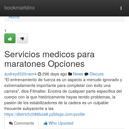
Home
bookmarklinx
Togg
navi
Home
1
Servicios medicos para
maratones Opciones
audreyd320nam4
296 days ago
News
Discuss
"El entrenamiento de fuerza es un aspecto a menudo ignorado y
extremadamente importante para completar con éxito una
carrera", dice Filmalter. Encima de cualquier parte específica del
cuerpo con la que históricamente hayas tenido problemas, la
pasión de los estabilizadores de la cadera es un culpable
frecuente subyacente a las
https://dietrichz086boa8.p2blogs.com/profile
Comments
Who Upvoted