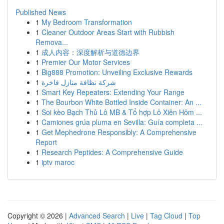
Published News
1
My Bedroom Transformation
1
Cleaner Outdoor Areas Start with Rubbish
Remova...
1
成人内容：深度解析与道德边界
1
Premier Our Motor Services
1
Big888 Promotion: Unveiling Exclusive Rewards
1
شركة نظافة منازل فاخرة
1
Smart Key Repeaters: Extending Your Range
1
The Bourbon White Bottled Inside Container: An ...
1
Soi kèo Bạch Thủ Lô MB & Tổ hợp Lô Xiên Hôm ...
1
Camiones grúa pluma en Sevilla: Guía completa ...
1
Get Mephedrone Responsibly: A Comprehensive
Report
1
Research Peptides: A Comprehensive Guide
1
iptv maroc
Copyright © 2026 |
Advanced Search
|
Live
|
Tag Cloud
|
Top