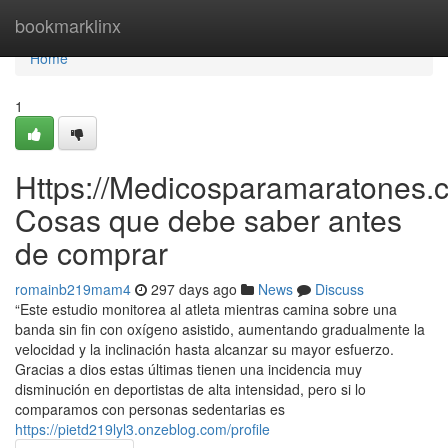
Home
bookmarklinx
Home
1
Https://Medicosparamaratones.c
Cosas que debe saber antes
de comprar
romainb219mam4
297 days ago
News
Discuss
“Este estudio monitorea al atleta mientras camina sobre una
banda sin fin con oxígeno asistido, aumentando gradualmente la
velocidad y la inclinación hasta alcanzar su mayor esfuerzo.
Gracias a dios estas últimas tienen una incidencia muy
disminución en deportistas de alta intensidad, pero si lo
comparamos con personas sedentarias es
https://pietd219lyl3.onzeblog.com/profile