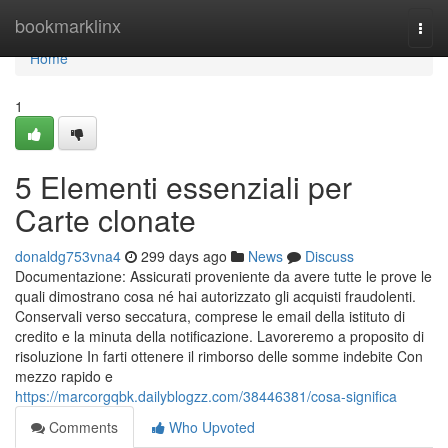
Home
bookmarklinx
Togg
navi
Home
1
5 Elementi essenziali per
Carte clonate
donaldg753vna4
299 days ago
News
Discuss
Documentazione: Assicurati proveniente da avere tutte le prove le
quali dimostrano cosa né hai autorizzato gli acquisti fraudolenti.
Conservali verso seccatura, comprese le email della istituto di
credito e la minuta della notificazione. Lavoreremo a proposito di
risoluzione In farti ottenere il rimborso delle somme indebite Con
mezzo rapido e
https://marcorgqbk.dailyblogzz.com/38446381/cosa-significa
Comments
Who Upvoted