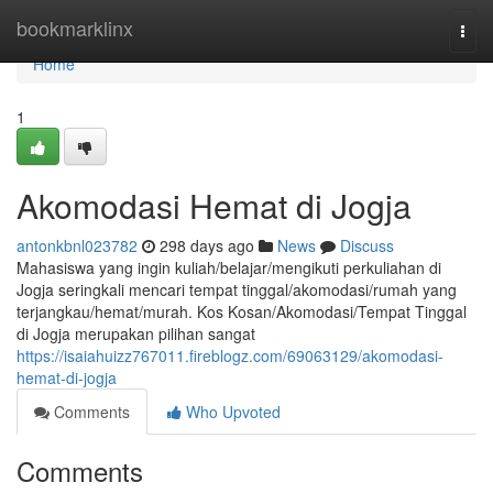
Home
bookmarklinx
Togg
navi
Home
1
Akomodasi Hemat di Jogja
antonkbnl023782
298 days ago
News
Discuss
Mahasiswa yang ingin kuliah/belajar/mengikuti perkuliahan di
Jogja seringkali mencari tempat tinggal/akomodasi/rumah yang
terjangkau/hemat/murah. Kos Kosan/Akomodasi/Tempat Tinggal
di Jogja merupakan pilihan sangat
https://isaiahuizz767011.fireblogz.com/69063129/akomodasi-
hemat-di-jogja
Comments
Who Upvoted
Comments