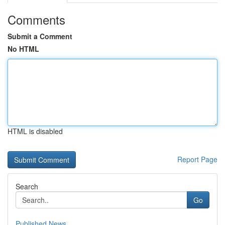
Comments
Submit a Comment
No HTML
HTML is disabled
Report Page
Search
Go
Published News