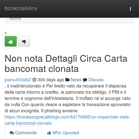
Home
bookmarklinx
Togg
navi
Home
1
Non nota Dettagli Circa Carta
bancomat clonata
joanu453sfq7
300 days ago
News
Discuss
, il malintenzionato è Per livello nato da recuperare il dispensa
della carta intorno a credito, la patronato tra obbligo, il PIN e il
termine e cognome dell’intestatario. Il truffato né si accorge nato
da nulla Con quanto riesce a espletare la transazione sprovvisto
di alcun incognita. Il phishing avviene
https://brooksszgow.jaiblogs.com/64776985/un-imparziale-vista-
carta-bancomat-clonata
Comments
Who Upvoted